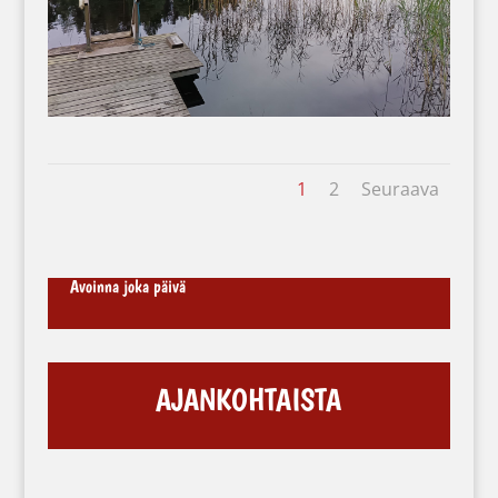
1
2
Seuraava
Avoinna joka päivä
AJANKOHTAISTA