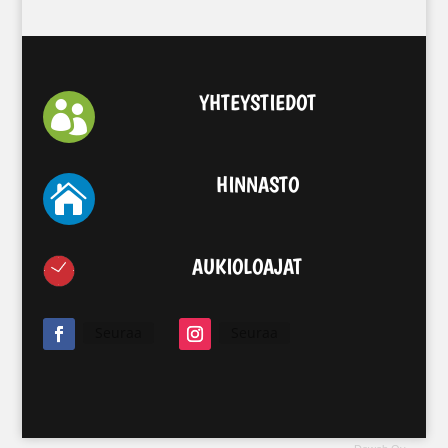
YHTEYSTIEDOT

HINNASTO

AUKIOLOAJAT
Seuraa
Seuraa