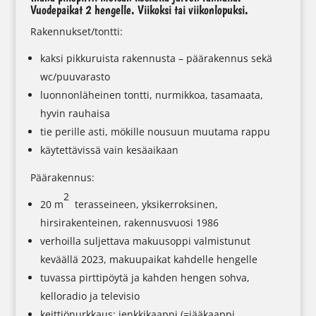
Vuodepaikat 2 hengelle. Viikoksi tai viikonlopuksi.
Rakennukset/tontti:
kaksi pikkuruista rakennusta – päärakennus sekä
wc/puuvarasto
luonnonläheinen tontti, nurmikkoa, tasamaata,
hyvin rauhaisa
tie perille asti, mökille nousuun muutama rappu
käytettävissä vain kesäaikaan
Päärakennus:
2
20 m
terasseineen, yksikerroksinen,
hirsirakenteinen, rakennusvuosi 1986
verhoilla suljettava makuusoppi valmistunut
keväällä 2023, makuupaikat kahdelle hengelle
tuvassa pirttipöytä ja kahden hengen sohva,
kelloradio ja televisio
keittiönurkkaus: jenkkikaappi (=jääkaappi