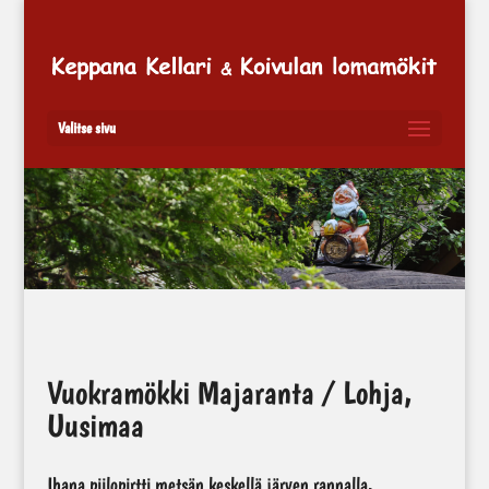
Valitse sivu
Vuokramökki Majaranta / Lohja,
Uusimaa
Ihana piilopirtti metsän keskellä järven rannalla.