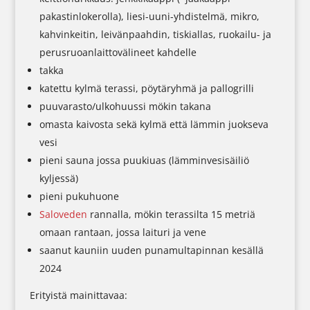
pakastinlokerolla), liesi-uuni-yhdistelmä, mikro,
kahvinkeitin, leivänpaahdin, tiskiallas, ruokailu- ja
perusruoanlaittovälineet kahdelle
takka
katettu kylmä terassi, pöytäryhmä ja pallogrilli
puuvarasto/ulkohuussi mökin takana
omasta kaivosta sekä kylmä että lämmin juokseva
vesi
pieni sauna jossa puukiuas (lämminvesisäiliö
kyljessä)
pieni pukuhuone
Saloveden
rannalla, mökin terassilta 15 metriä
omaan rantaan, jossa laituri ja vene
saanut kauniin uuden punamultapinnan kesällä
2024
Erityistä mainittavaa: