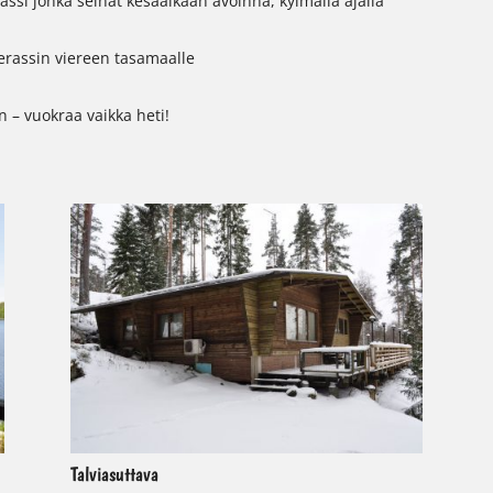
erassi jonka seinät kesäaikaan avoinna, kylmällä ajalla
terassin viereen tasamaalle
 – vuokraa vaikka heti!
Talviasuttava