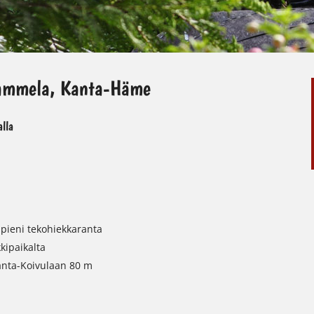
 Tammela, Kanta-Häme
lla
 pieni tekohiekkaranta
kipaikalta
anta-Koivulaan 80 m