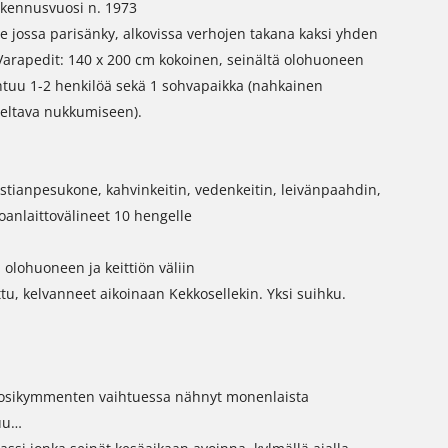
akennusvuosi n. 1973
e jossa parisänky, alkovissa verhojen takana kaksi yhden
 Varapedit: 140 x 200 cm kokoinen, seinältä olohuoneen
mahtuu 1-2 henkilöä sekä 1 sohvapaikka (nahkainen
iteltava nukkumiseen).
astianpesukone, kahvinkeitin, vedenkeitin, leivänpaahdin,
oanlaittovälineet 10 hengelle
 olohuoneen ja keittiön väliin
ttu, kelvanneet aikoinaan Kekkosellekin. Yksi suihku.
osikymmenten vaihtuessa nähnyt monenlaista
kuu…