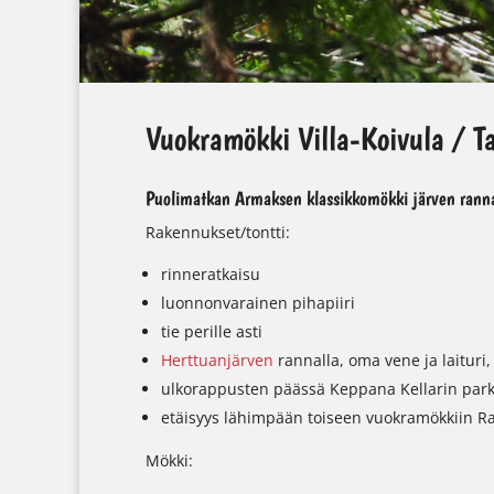
Vuokramökki Villa-Koivula /
Puolimatkan Armaksen klassikkomökki järven ranna
Rakennukset/tontti:
rinneratkaisu
luonnonvarainen pihapiiri
tie perille asti
Herttuanjärven
rannalla, oma vene ja laituri,
ulkorappusten päässä Keppana Kellarin park
etäisyys lähimpään toiseen vuokramökkiin R
Mökki: