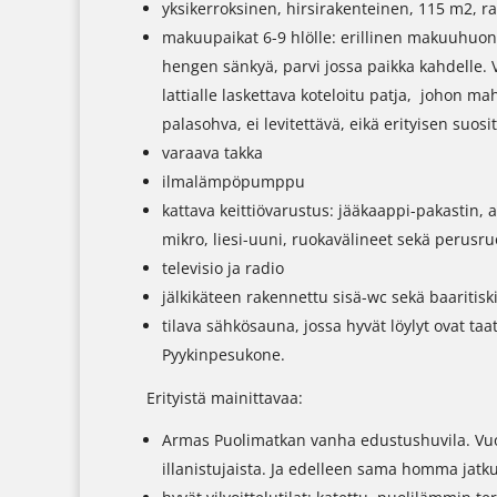
yksikerroksinen, hirsirakenteinen, 115 m2, r
makuupaikat 6-9 hlölle: erillinen makuuhuon
hengen sänkyä, parvi jossa paikka kahdelle.
lattialle laskettava koteloitu patja, johon 
palasohva, ei levitettävä, eikä erityisen suos
varaava takka
ilmalämpöpumppu
kattava keittiövarustus: jääkaappi-pakastin, 
mikro, liesi-uuni, ruokavälineet sekä perusru
televisio ja radio
jälkikäteen rakennettu sisä-wc sekä baaritiski
tilava sähkösauna, jossa hyvät löylyt ovat taa
Pyykinpesukone.
Erityistä mainittavaa:
Armas Puolimatkan vanha edustushuvila. Vu
illanistujaista. Ja edelleen sama homma jat