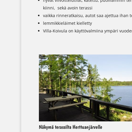
hyvät vilvoittelutilat; katettu, puolilämmin t
kiinni, sekä avoin terassi
vaikka rinneratkaisu, autot saa ajettua ihan 
lemmikkieläimet kielletty
Villa-Koivula on käyttövalmiina ympäri vuoden
Näkymä terassilta Herttuanjärvelle