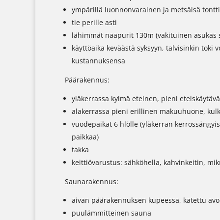
ympärillä luonnonvarainen ja metsäisä tontti
tie perille asti
lähimmät naapurit 130m (vakituinen asukas 
käyttöaika keväästä syksyyn, talvisinkin toki 
kustannuksensa
Päärakennus:
yläkerrassa kylmä eteinen, pieni eteiskäytävä,
alakerrassa pieni erillinen makuuhuone, kul
vuodepaikat 6 hlölle (yläkerran kerrossängyi
paikkaa)
takka
keittiövarustus: sähköhella, kahvinkeitin, mik
Saunarakennus:
aivan päärakennuksen kupeessa, katettu avoi
puulämmitteinen sauna