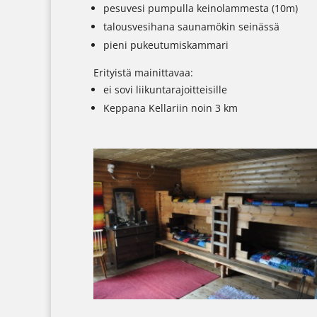
pesuvesi pumpulla keinolammesta (10m)
talousvesihana saunamökin seinässä
pieni pukeutumiskammari
Erityistä mainittavaa:
ei sovi liikuntarajoitteisille
Keppana Kellariin noin 3 km