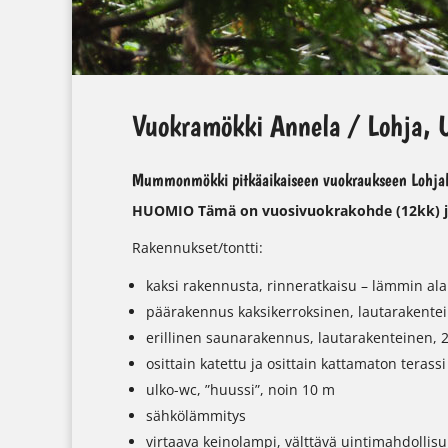
Vuokramökki Annela / Lohja, 
Mummonmökki pitkäaikaiseen vuokraukseen Lohja
HUOMIO Tämä on vuosivuokrakohde (12kk) ja 
Rakennukset/tontti:
kaksi rakennusta, rinneratkaisu – lämmin al
päärakennus kaksikerroksinen, lautarakente
erillinen saunarakennus, lautarakenteinen, 
osittain katettu ja osittain kattamaton terassi
ulko-wc, ”huussi”, noin 10 m
sähkölämmitys
virtaava keinolampi, välttävä uintimahdollisuu