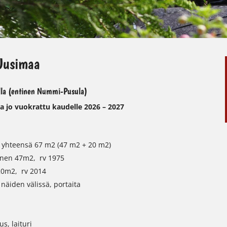
Uusimaa
lla (entinen Nummi-Pusula)
jo vuokrattu kaudelle 2026 – 2027
a yhteensä 67 m2 (47 m2 + 20 m2)
inen 47m2, rv 1975
20m2, rv 2014
 näiden välissä, portaita
s, laituri