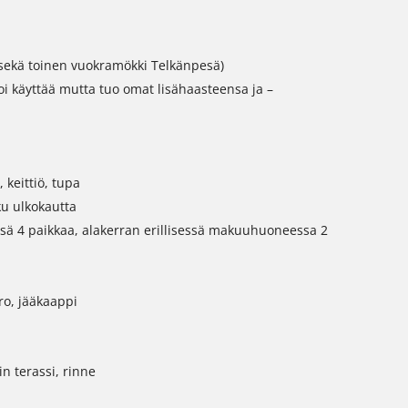
sekä toinen vuokramökki Telkänpesä)
voi käyttää mutta tuo omat lisähaasteensa ja –
 keittiö, tupa
ku ulkokautta
ssä 4 paikkaa, alakerran erillisessä makuuhuoneessa 2
ro, jääkaappi
n terassi, rinne