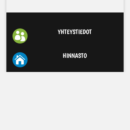
YHTEYSTIEDOT

HINNASTO

AUKIOLOAJAT
Seuraa
Seuraa