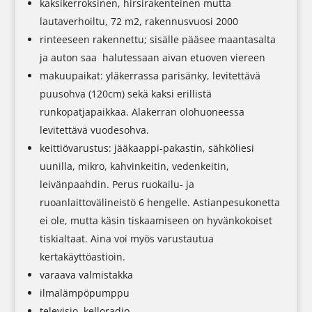
kaksikerroksinen, hirsirakenteinen mutta
lautaverhoiltu, 72 m2, rakennusvuosi 2000
rinteeseen rakennettu; sisälle pääsee maantasalta
ja auton saa halutessaan aivan etuoven viereen
makuupaikat: yläkerrassa parisänky, levitettävä
puusohva (120cm) sekä kaksi erillistä
runkopatjapaikkaa. Alakerran olohuoneessa
levitettävä vuodesohva.
keittiövarustus: jääkaappi-pakastin, sähköliesi
uunilla, mikro, kahvinkeitin, vedenkeitin,
leivänpaahdin. Perus ruokailu- ja
ruoanlaittovälineistö 6 hengelle. Astianpesukonetta
ei ole, mutta käsin tiskaamiseen on hyvänkokoiset
tiskialtaat. Aina voi myös varustautua
kertakäyttöastioin.
varaava valmistakka
ilmalämpöpumppu
televisio, kelloradio