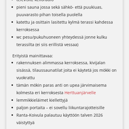
pieni sauna jossa sekä sähkö- että puukiuas,
puuvarasto pihan toisella puolella
katettu ja osittain lasitettu kylmä terassi kahdessa
kerroksessa
wc pesu/pukuhuoneen yhteydessä jonne kulku
terassilta (ei siis erillistä vessaa)
Erityistä mainittavaa:
rakennuksen alimmassa kerroksessa, kivijalan
sisässä, tilaussaunatilat joita ei käytetä jos mökki on
vuokrattu
tämän mökin paras anti on upea järvimaisema
kolmesta eri kerroksesta
Herttuanjärvelle
lemmikkieläimet kiellettyjä
paljon portaita – ei sovellu liikuntarajotteisille
Ranta-Koivula palautuu käyttöön talven 2026
väistyttyä